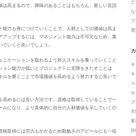
ど
値は高まるので、興味のあることはもちろん、新しい言語
な
プ
ト能力も身につけていくことで、人材としての価値は高ま
需
アアップするには、マネジメント能力は不可欠なため、業
いていくと良いでしょう。
カ
ュニケーションを取れるよう対人スキルを養っていくこと
キ
ーション能力が低いとプロジェクトに支障をきたすことは
キ
キルを磨くことで市場価値を高めるよう努力すると良いで
ス
セ
を高めるには良い方法です。資格は取得していることで一
プ
ールになり、より具体的に自分の人材価値を示していくの
市
業
目
資格取得には労力もかかるため勤勉さのアピールにも一役